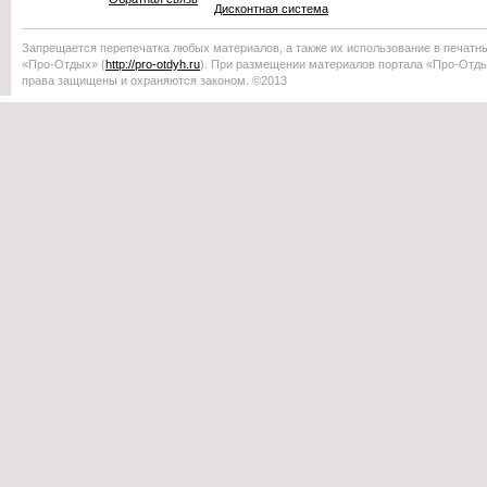
Дисконтная система
Запрещается перепечатка любых материалов, а также их использование в печатн
«Про-Отдых»
(
http://
pro-otdyh
.ru
). При размещении материалов портала
«Про-Отд
права защищены и охраняются законом. ©2013