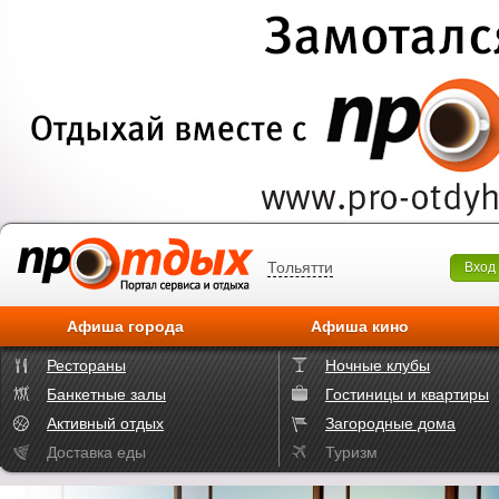
Тольятти
Вход
Афиша города
Афиша кино
Рестораны
Ночные клубы
Банкетные залы
Гостиницы и квартиры
Активный отдых
Загородные дома
Доставка еды
Туризм