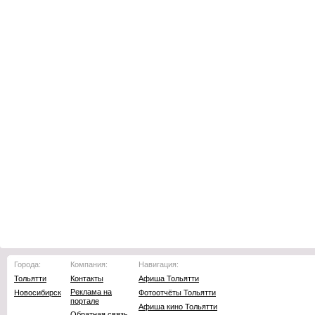
Города:
Компания:
Навигация:
Тольятти
Контакты
Афиша Тольятти
Реклама на
Новосибирск
Фотоотчёты Тольятти
портале
Афиша кино Тольятти
Обратная связь