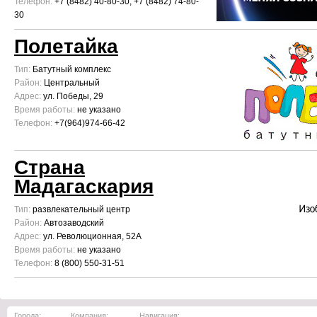
Телефон:
+7 (8482) 40-80-30, +7 (8482) 74-80-
30
Полетайка
Тип:
Батутный комплекс
Район:
Центральный
Адрес:
ул. Победы, 29
Время работы:
не указано
Телефон:
+7(964)974-66-42
Страна
Мадагаскария
Тип:
развлекательный центр
Район:
Автозаводский
Адрес:
ул. Революционная, 52А
Время работы:
не указано
Телефон:
8 (800) 550-31-51
Города:
Компания:
Навигация: