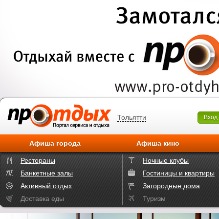
Тольятти
Вход
Афиша города
Афиша кино
Рестораны
Ночные клубы
Банкетные залы
Гостиницы и квартиры
Активный отдых
Загородные дома
Доставка еды
Туризм