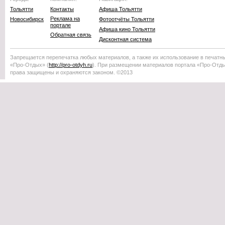
Тольятти
Контакты
Афиша Тольятти
Реклама на
Новосибирск
Фотоотчёты Тольятти
портале
Афиша кино Тольятти
Обратная связь
Дисконтная система
Запрещается перепечатка любых материалов, а также их использование в печатн
«Про-Отдых»
(
http://
pro-otdyh
.ru
). При размещении материалов портала
«Про-Отд
права защищены и охраняются законом. ©2013