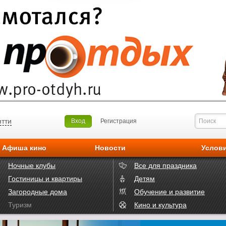
ятти
Вход
Регистрация
Афиша кино
Новости
Услов
Ночные клубы
Все для праздника
Гостиницы и квартиры
Детям
Загородные дома
Обучение и развитие
Туризм
Кино и культура