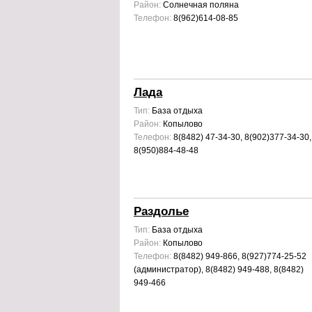
Район:
Солнечная поляна
Телефон:
8(962)614-08-85
Лада
Тип:
База отдыха
Район:
Копылово
Телефон:
8(8482) 47-34-30, 8(902)377-34-30,
8(950)884-48-48
Раздолье
Тип:
База отдыха
Район:
Копылово
Телефон:
8(8482) 949-866, 8(927)774-25-52
(администратор), 8(8482) 949-488, 8(8482)
949-466