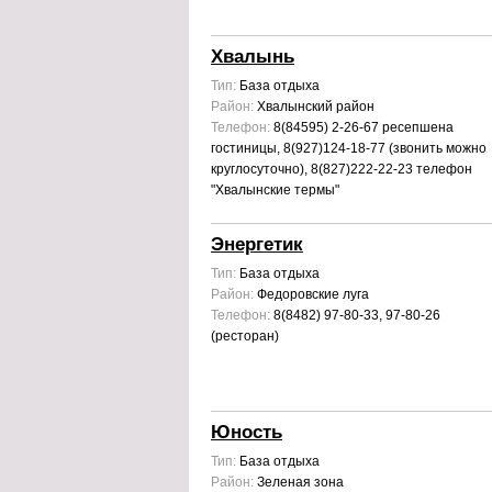
Хвалынь
Тип:
База отдыха
Район:
Хвалынский район
Телефон:
8(84595) 2-26-67 ресепшена
гостиницы, 8(927)124-18-77 (звонить можно
круглосуточно), 8(827)222-22-23 телефон
"Хвалынские термы"
Энергетик
Тип:
База отдыха
Район:
Федоровские луга
Телефон:
8(8482) 97-80-33, 97-80-26
(ресторан)
Юность
Тип:
База отдыха
Район:
Зеленая зона