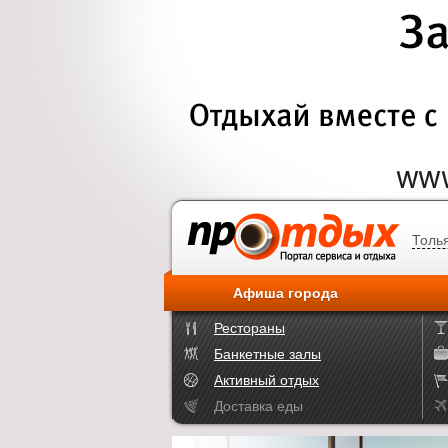
Толь
Афиша города
Рестораны
Банкетные залы
Активный отдых
Доставка еды