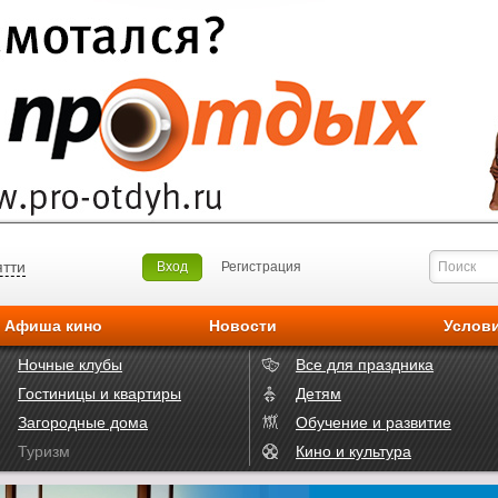
ятти
Вход
Регистрация
Афиша кино
Новости
Услов
Ночные клубы
Все для праздника
Гостиницы и квартиры
Детям
Загородные дома
Обучение и развитие
Туризм
Кино и культура