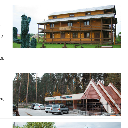
0
 8
18,
26,