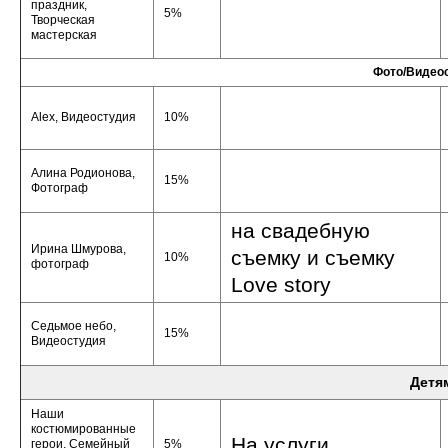
праздник,
5%
Творческая
мастерская
Фото/Видео
Alex, Видеостудия
10%
Алина Родионова,
15%
Фотограф
на свадебную
Ирина Шмурова,
съемку и съемку
10%
фотограф
Love story
Седьмое небо,
15%
Видеостудия
Детя
Наши
костюмированные
На услуги
герои, Семейный
5%