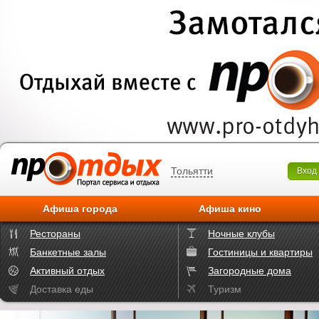
Тольятти
Вход
Афиша города
Афиша кино
Рестораны
Ночные клубы
Банкетные залы
Гостиницы и квартиры
Активный отдых
Загородные дома
Доставка еды
Туризм