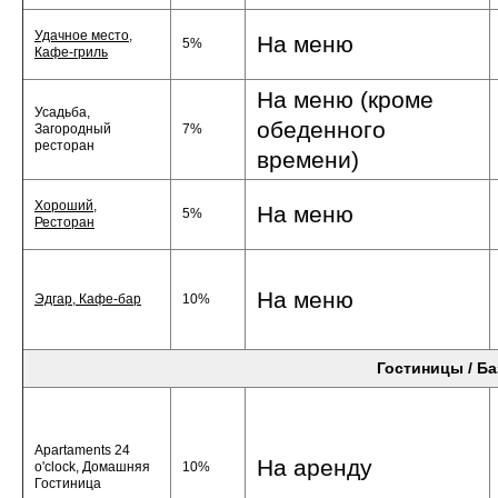
Удачное место,
На меню
5%
Кафе-гриль
На меню (кроме
Усадьба,
обеденного
Загородный
7%
ресторан
времени)
Хороший,
На меню
5%
Ресторан
На меню
Эдгар, Кафе-бар
10%
Гостиницы / Б
Apartaments 24
На аренду
o'clock, Домашняя
10%
Гостиница