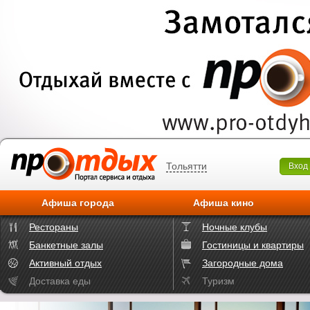
Тольятти
Вход
Афиша города
Афиша кино
Рестораны
Ночные клубы
Банкетные залы
Гостиницы и квартиры
Активный отдых
Загородные дома
Доставка еды
Туризм