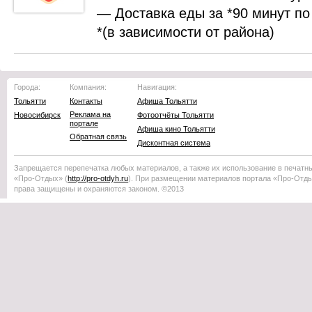
— Доставка еды за *90 минут по
*(в зависимости от района)
Города:
Компания:
Навигация:
Тольятти
Контакты
Афиша Тольятти
Реклама на
Новосибирск
Фотоотчёты Тольятти
портале
Афиша кино Тольятти
Обратная связь
Дисконтная система
Запрещается перепечатка любых материалов, а также их использование в печатн
«Про-Отдых»
(
http://
pro-otdyh
.ru
). При размещении материалов портала
«Про-Отд
права защищены и охраняются законом. ©2013