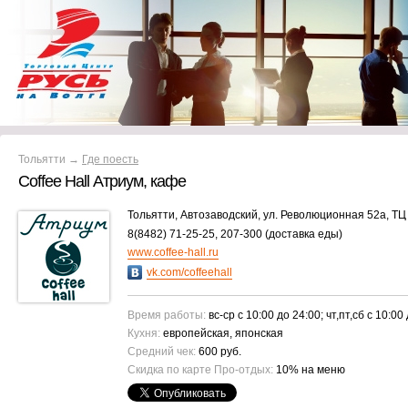
Тольятти →
Где поесть
Coffee Hall Атриум, кафе
Тольятти, Автозаводский, ул. Революционная 52а, ТЦ 
8(8482) 71-25-25, 207-300 (доставка еды)
www.coffee-hall.ru
vk.com/coffeehall
Время работы:
вс-ср с 10:00 до 24:00; чт,пт,сб с 10:00
Кухня:
европейская, японская
Средний чек:
600 руб.
Скидка по карте Про-отдых:
10% на меню