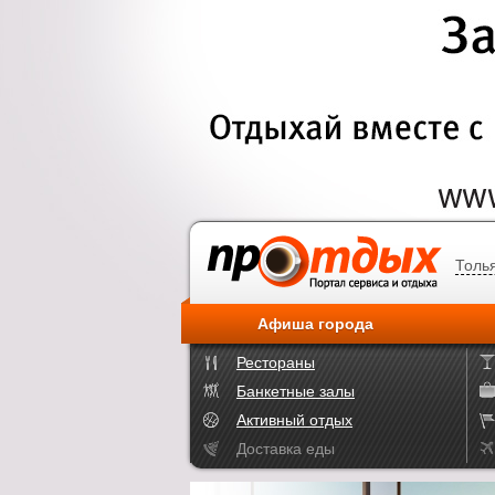
Толь
Афиша города
Рестораны
Банкетные залы
Активный отдых
Доставка еды