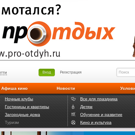
ятти
Вход
Регистрация
Афиша кино
Новости
Услов
Ночные клубы
Все для праздника
Гостиницы и квартиры
Детям
Загородные дома
Обучение и развитие
Туризм
Кино и культура