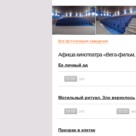
Вся фотогалерея заведения
Афиша кинотеатра «Вега-фильм, 
Ее личный ад
11:20
320
Могильный ритуал. Зло вернулось
14:55
22:15
370
48
Призрак в клетке