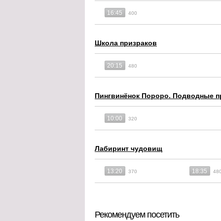
16:45
400
Школа призраков
20:15
480
Пингвинёнок Пороро. Подводные 
10:00
320
Лабиринт чудовищ
13:20
18:35
370
48
Рекомендуем посетить