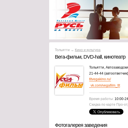
Тольятти →
Кино и культура
Вега-фильм, DVD-hall, кинотеатр
Тольятти, Автозаводски
21-44-44 (автоответчик)
tltvegakino.ru/
vk.com/vegafilm_tlt
Время работы:
10:00-2
Скидка по карте Про-от
Фотогалерея заведения