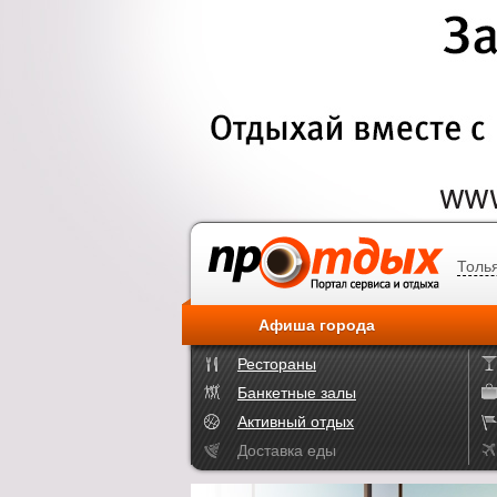
Толь
Афиша города
Рестораны
Банкетные залы
Активный отдых
Доставка еды