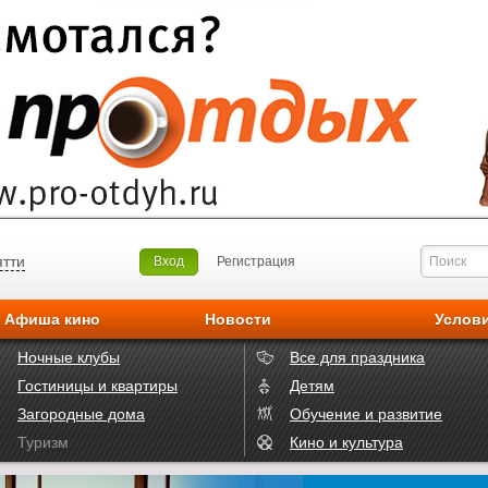
ятти
Вход
Регистрация
Афиша кино
Новости
Услов
Ночные клубы
Все для праздника
Гостиницы и квартиры
Детям
Загородные дома
Обучение и развитие
Туризм
Кино и культура