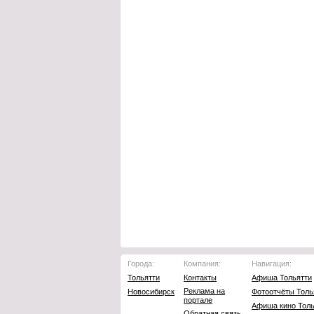
Города:
Компания:
Навигация:
Тольятти
Контакты
Афиша Тольятти
Реклама на
Новосибирск
Фотоотчёты Толь
портале
Афиша кино Толь
Обратная связь