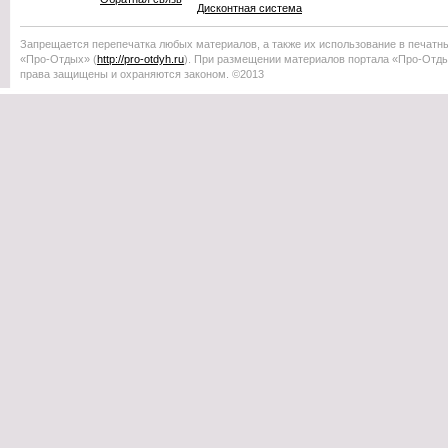
Дисконтная система
Запрещается перепечатка любых материалов, а также их использование в печатн
«Про-Отдых»
(
http://
pro-otdyh
.ru
). При размещении материалов портала
«Про-Отд
права защищены и охраняются законом. ©2013