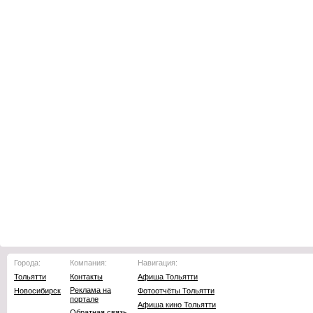
Города:
Компания:
Навигация:
Тольятти
Контакты
Афиша Тольятти
Реклама на
Новосибирск
Фотоотчёты Тольятти
портале
Афиша кино Тольятти
Обратная связь