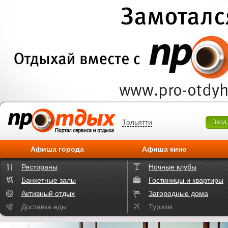
Тольятти
Вход
Афиша города
Афиша кино
Рестораны
Ночные клубы
Банкетные залы
Гостиницы и квартиры
Активный отдых
Загородные дома
Доставка еды
Туризм