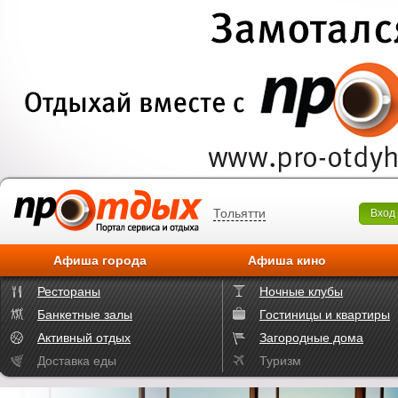
Тольятти
Вход
Афиша города
Афиша кино
Рестораны
Ночные клубы
Банкетные залы
Гостиницы и квартиры
Активный отдых
Загородные дома
Доставка еды
Туризм