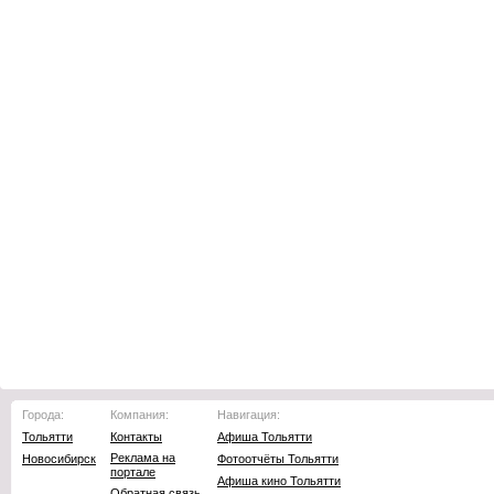
Города:
Компания:
Навигация:
Тольятти
Контакты
Афиша Тольятти
Реклама на
Новосибирск
Фотоотчёты Тольятти
портале
Афиша кино Тольятти
Обратная связь