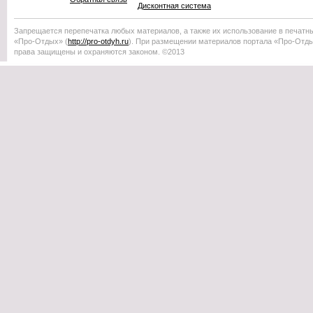
Дисконтная система
Запрещается перепечатка любых материалов, а также их использование в печатн
«Про-Отдых»
(
http://
pro-otdyh
.ru
). При размещении материалов портала
«Про-Отд
права защищены и охраняются законом. ©2013