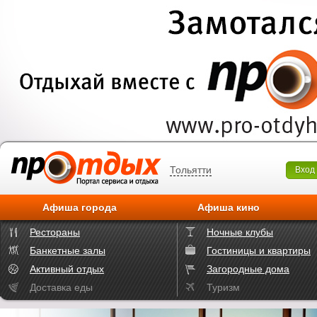
Тольятти
Вход
Афиша города
Афиша кино
Рестораны
Ночные клубы
Банкетные залы
Гостиницы и квартиры
Активный отдых
Загородные дома
Доставка еды
Туризм