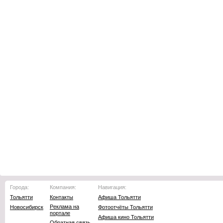
Города:
Компания:
Навигация:
Тольятти
Контакты
Афиша Тольятти
Реклама на
Новосибирск
Фотоотчёты Тольятти
портале
Афиша кино Тольятти
Обратная связь