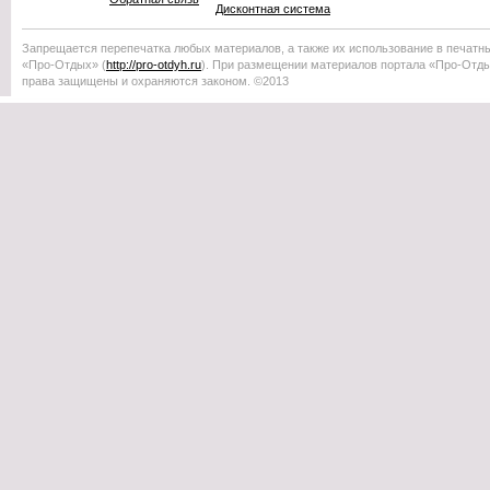
Дисконтная система
Запрещается перепечатка любых материалов, а также их использование в печатн
«Про-Отдых»
(
http://
pro-otdyh
.ru
). При размещении материалов портала
«Про-Отд
права защищены и охраняются законом. ©2013