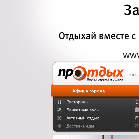
Толь
Афиша города
Рестораны
Банкетные залы
Активный отдых
Доставка еды