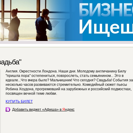
вадьба"
Англия. Окрестности Лондона. Наши дни. Молодому англичанину Билу
"пришла пора" остепениться, повзрослеть, стать семьянином... Это в
идеале...Что вчера было? Мальчишник! Что сегодня? Свадьба! События за
несколько часов развиваются стремительно. Комедийный сюжет пьесы
Робина Хоудона, прогремевший на зарубежных и российский подмостках,
посвящен вечной теме любви.
КУПИТЬ БИЛЕТ
Добавить виджет «Афиша» в
Я
ндекс