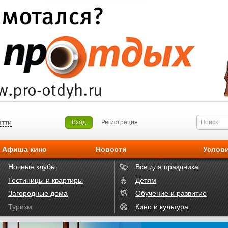
ятти
Вход
Регистрация
Афиша кино
Новости
Услов
Ночные клубы
Все для праздника
Гостиницы и квартиры
Детям
Загородные дома
Обучение и развитие
Туризм
Кино и культура