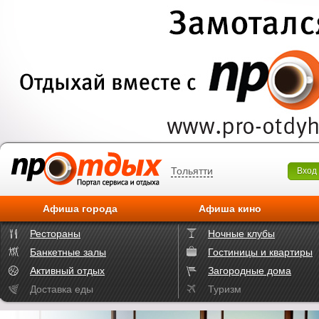
Тольятти
Вход
Афиша города
Афиша кино
Рестораны
Ночные клубы
Банкетные залы
Гостиницы и квартиры
Активный отдых
Загородные дома
Доставка еды
Туризм