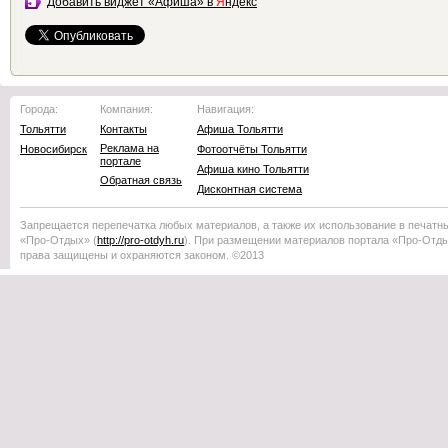
Добавить виджет «Афиша» в
Я
ндекс
Города:
Компания:
Навигация:
Тольятти
Контакты
Афиша Тольятти
Реклама на
Новосибирск
Фотоотчёты Тольятти
портале
Афиша кино Тольятти
Обратная связь
Дисконтная система
Запрещается перепечатка любых материалов, а также их использование в печатн
«Про-Отдых»
(
http://
pro-otdyh
.ru
). При размещении материалов портала
«Про-Отд
права защищены и охраняются законом. ©2013