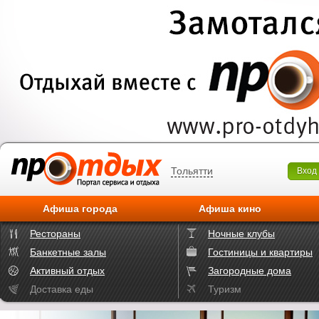
Тольятти
Вход
Афиша города
Афиша кино
Рестораны
Ночные клубы
Банкетные залы
Гостиницы и квартиры
Активный отдых
Загородные дома
Доставка еды
Туризм