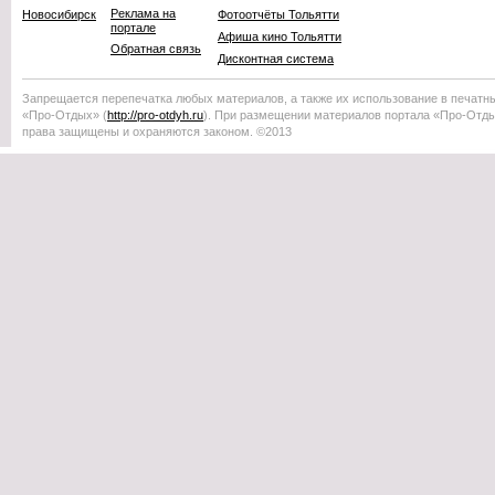
Реклама на
Новосибирск
Фотоотчёты Тольятти
портале
Афиша кино Тольятти
Обратная связь
Дисконтная система
Запрещается перепечатка любых материалов, а также их использование в печатн
«Про-Отдых»
(
http://
pro-otdyh
.ru
). При размещении материалов портала
«Про-Отд
права защищены и охраняются законом. ©2013