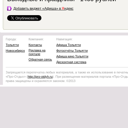
Добавить виджет «Афиша» в
Я
ндекс
Города:
Компания:
Навигация:
Тольятти
Контакты
Афиша Тольятти
Реклама на
Новосибирск
Фотоотчёты Тольятти
портале
Афиша кино Тольятти
Обратная связь
Дисконтная система
Запрещается перепечатка любых материалов, а также их использование в печатн
«Про-Отдых»
(
http://
pro-otdyh
.ru
). При размещении материалов портала
«Про-Отд
права защищены и охраняются законом. ©2013