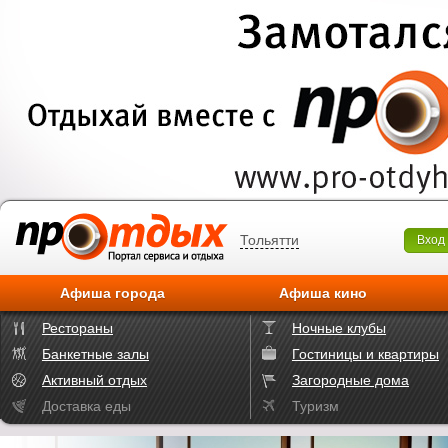
Тольятти
Вход
Афиша города
Афиша кино
Рестораны
Ночные клубы
Банкетные залы
Гостиницы и квартиры
Активный отдых
Загородные дома
Доставка еды
Туризм