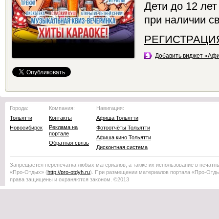
Дети до 12 лет
при наличии с
РЕГИСТРАЦ
Добавить виджет «Аф
Города:
Компания:
Навигация:
Тольятти
Контакты
Афиша Тольятти
Реклама на
Новосибирск
Фотоотчёты Тольятти
портале
Афиша кино Тольятти
Обратная связь
Дисконтная система
Запрещается перепечатка любых материалов, а также их использование в печатн
«Про-Отдых»
(
http://
pro-otdyh
.ru
). При размещении материалов портала
«Про-Отд
права защищены и охраняются законом. ©2013