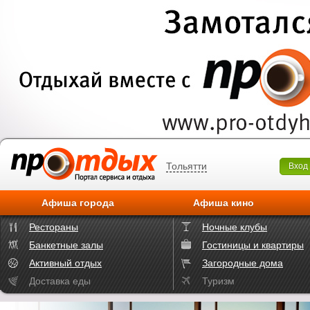
Тольятти
Вход
Афиша города
Афиша кино
Рестораны
Ночные клубы
Банкетные залы
Гостиницы и квартиры
Активный отдых
Загородные дома
Доставка еды
Туризм