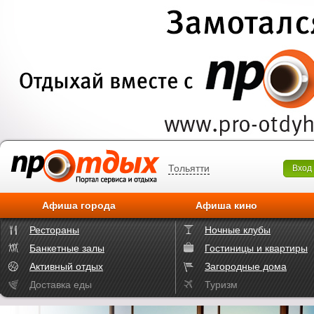
Тольятти
Вход
Афиша города
Афиша кино
Рестораны
Ночные клубы
Банкетные залы
Гостиницы и квартиры
Активный отдых
Загородные дома
Доставка еды
Туризм