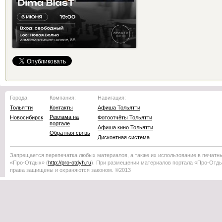
Города:
Компания:
Навигация:
Тольятти
Контакты
Афиша Тольятти
Реклама на
Новосибирск
Фотоотчёты Тольятти
портале
Афиша кино Тольятти
Обратная связь
Дисконтная система
Запрещается перепечатка любых материалов, а также их использование в печатн
«Про-Отдых»
(
http://
pro-otdyh
.ru
). При размещении материалов портала
«Про-Отд
права защищены и охраняются законом. ©2013