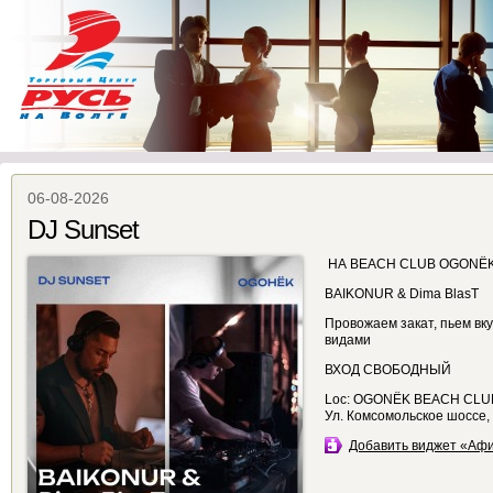
06-08-2026
DJ Sunset
НА BEACH CLUB OGONËK 
BAIKONUR & Dima BlasT
Провожаем закат, пьем вк
видами
ВХОД СВОБОДНЫЙ
Loc: OGONËK BEACH CLU
Ул. Комсомольское шоссе,
Добавить виджет «Аф