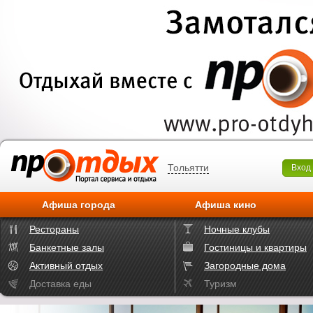
Тольятти
Вход
Афиша города
Афиша кино
Рестораны
Ночные клубы
Банкетные залы
Гостиницы и квартиры
Активный отдых
Загородные дома
Доставка еды
Туризм