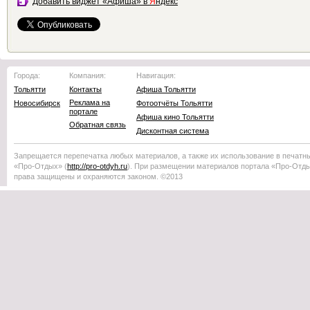
Добавить виджет «Афиша» в
Я
ндекс
Города:
Компания:
Навигация:
Тольятти
Контакты
Афиша Тольятти
Реклама на
Новосибирск
Фотоотчёты Тольятти
портале
Афиша кино Тольятти
Обратная связь
Дисконтная система
Запрещается перепечатка любых материалов, а также их использование в печатн
«Про-Отдых»
(
http://
pro-otdyh
.ru
). При размещении материалов портала
«Про-Отд
права защищены и охраняются законом. ©2013