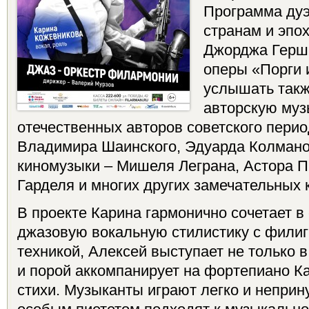
Программа дуэ
странам и эпох
Джорджа Гершв
оперы «Порги 
услышать такж
авторскую муз
отечественных авторов советского перио
Владимира Шаинского, Эдуарда Колманов
киномузыки – Мишеля Леграна, Астора 
Гарделя и многих других замечательных 
В проекте Карина гармонично сочетает в
джазовую вокальную стилистику с фили
техникой, Алексей выступает не только в
и порой аккомпанирует на фортепиано Ка
стихи. Музыканты играют легко и неприн