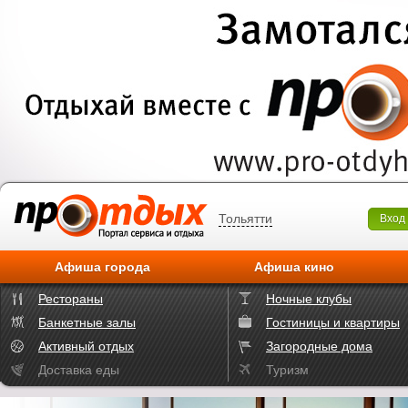
Тольятти
Вход
Афиша города
Афиша кино
Рестораны
Ночные клубы
Банкетные залы
Гостиницы и квартиры
Активный отдых
Загородные дома
Доставка еды
Туризм