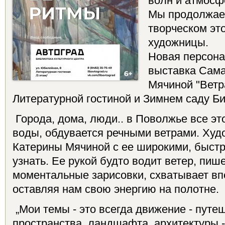
волн и атмосф
Мы продолжаем
творческом эт
художницы.
Новая персона
выставка Сама
Мячиной "Ветра
Литературной гостиной и Зимнем саду Б
Города, дома, люди.. в Поволжье все эт
воды, обдувается речными ветрами. Ху
Катерины Мячиной с ее широкими, быст
узнать. Ее рукой будто водит ветер, пиш
моментальные зарисовки, схватывает вп
оставляя нам свою энергию на полотне.
„Мои темы - это всегда движение - путе
пространства, ландшафта, архитектуры -