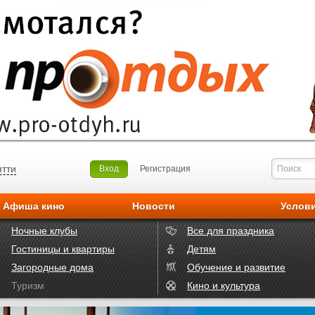
ятти
Вход
Регистрация
Афиша кино
Новости
Услов
Ночные клубы
Все для праздника
Гостиницы и квартиры
Детям
Загородные дома
Обучение и развитие
Туризм
Кино и культура