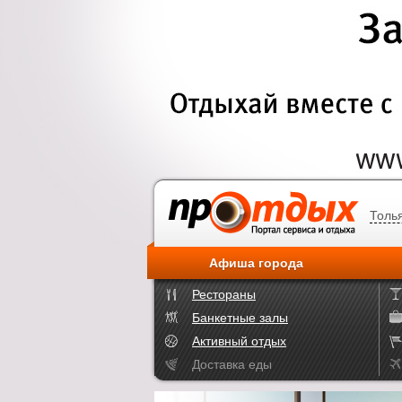
Толь
Афиша города
Рестораны
Банкетные залы
Активный отдых
Доставка еды