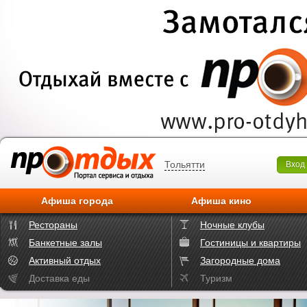
Тольятти
Вход
Афиша города
Афиша кино
Рестораны
Ночные клубы
Банкетные залы
Гостиницы и квартиры
Активный отдых
Загородные дома
Доставка еды
Туризм