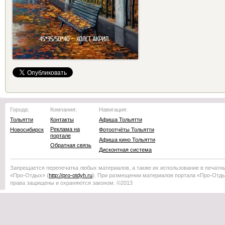
Города:
Компания:
Навигация:
Тольятти
Контакты
Афиша Тольятти
Реклама на
Новосибирск
Фотоотчёты Тольятти
портале
Афиша кино Тольятти
Обратная связь
Дисконтная система
Запрещается перепечатка любых материалов, а также их использование в печатн
«Про-Отдых»
(
http://
pro-otdyh
.ru
). При размещении материалов портала
«Про-Отд
права защищены и охраняются законом. ©2013