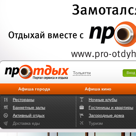
Тольятти
Вход
Афиша города
Афиша кино
Рестораны
Ночные клубы
Банкетные залы
Гостиницы и квартиры
Активный отдых
Загородные дома
Доставка еды
Туризм