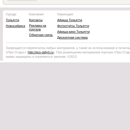
Города:
Компания:
Навигация:
Тольятти
Контакты
Афиша Тольятти
Реклама на
Новосибирск
Фотоотчёты Тольятти
портале
Афиша кино Тольятти
Обратная связь
Дисконтная система
Запрещается перепечатка любых материалов, а также их использование в печатн
«Про-Отдых»
(
http://
pro-otdyh
.ru
). При размещении материалов портала
«Про-Отд
права защищены и охраняются законом. ©2013