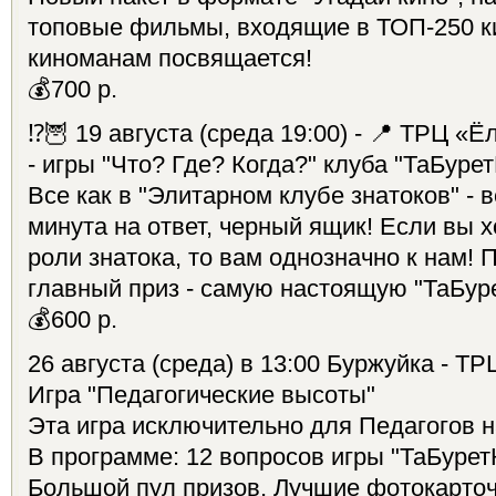
топовые фильмы, входящие в ТОП-250 к
киноманам посвящается!
💰700 р.
⁉🦉 19 августа (среда 19:00) - 📍 ТРЦ «Ё
- игры "Что? Где? Когда?" клуба "ТаБурет
Все как в "Элитарном клубе знатоков" - 
минута на ответ, черный ящик! Если вы 
роли знатока, то вам однозначно к нам! 
главный приз - самую настоящую "ТаБуре
💰600 р.
26 августа (среда) в 13:00 Буржуйка - ТР
Игра "Педагогические высоты"
Эта игра исключительно для Педагогов н
В программе: 12 вопросов игры "ТаБуретК
Большой пул призов, Лучшие фотокарточ