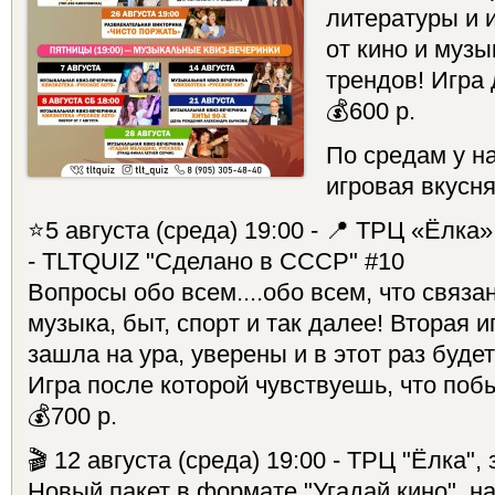
литературы и и
от кино и муз
трендов! Игра 
💰600 р.
По средам у н
игровая вкусня
⭐5 августа (среда) 19:00 - 📍 ТРЦ «Ёлка
- TLTQUIZ "Сделано в СССР" #10
Вопросы обо всем....обо всем, что связа
музыка, быт, спорт и так далее! Вторая 
зашла на ура, уверены и в этот раз буде
Игра после которой чувствуешь, что побы
💰700 р.
🎬 12 августа (среда) 19:00 - ТРЦ "Ёлка",
Новый пакет в формате "Угадай кино", на