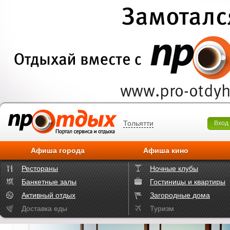
Тольятти
Вход
Афиша города
Афиша кино
Рестораны
Ночные клубы
Банкетные залы
Гостиницы и квартиры
Активный отдых
Загородные дома
Доставка еды
Туризм