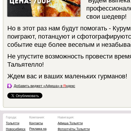
Будем выпекат
профессионало
свои шедевр!
Но в этот раз нам будут помогать - Куру
поиграют, потанцуют и сфотографируютс
событие еще более веселым и незабыв
Не упустите возможность провести время
Тальятелло!
Ждем вас и ваших маленьких гурманов!
Добавить виджет «Афиша» в
Я
ндекс
Города:
Компания:
Навигация:
Тольятти
Контакты
Афиша Тольятти
Реклама на
Новосибирск
Фотоотчёты Тольятти