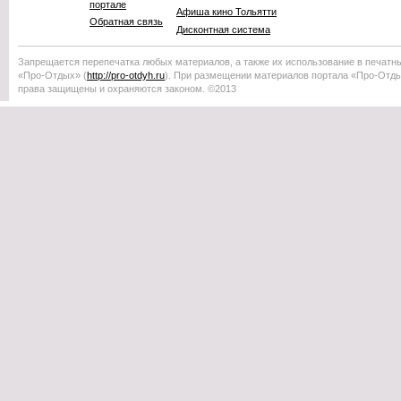
портале
Афиша кино Тольятти
Обратная связь
Дисконтная система
Запрещается перепечатка любых материалов, а также их использование в печатн
«Про-Отдых»
(
http://
pro-otdyh
.ru
). При размещении материалов портала
«Про-Отд
права защищены и охраняются законом. ©2013