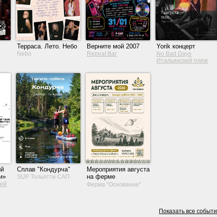
Терраса. Лето. Небо
Верните мой 2007
Yorik концерт
Nebo
Repeat Bar
No Bad Days
Итальянский пляж
ый
Сплав "Кондурча"
Мероприятия августа
и»
на ферме
SUP Тольятти САП
«Основание»
зей
Ферма "Основание"
Показать все событ