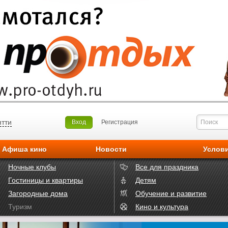
ятти
Вход
Регистрация
Афиша кино
Новости
Услов
Ночные клубы
Все для праздника
Гостиницы и квартиры
Детям
Загородные дома
Обучение и развитие
Туризм
Кино и культура