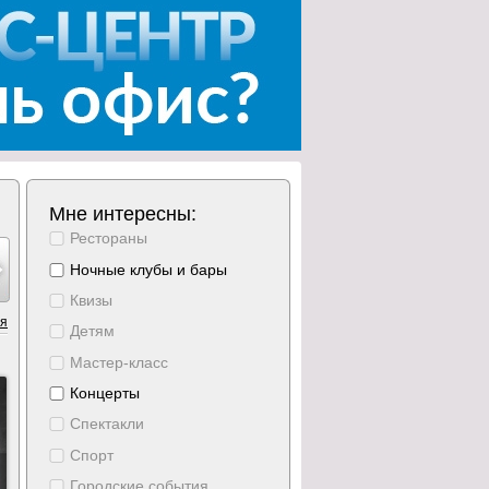
Мне интересны:
Рестораны
тябрь
октябрь
октябрь
октябрь
октябрь
октябрь
октябрь
10
11
12
13
14
15
16
Ночные клубы и бары
ббота
воскресение
понедельник
вторник
среда
четверг
пятница
Квизы
ия
Детям
Мастер-класс
Концерты
Спектакли
Спорт
Городские события