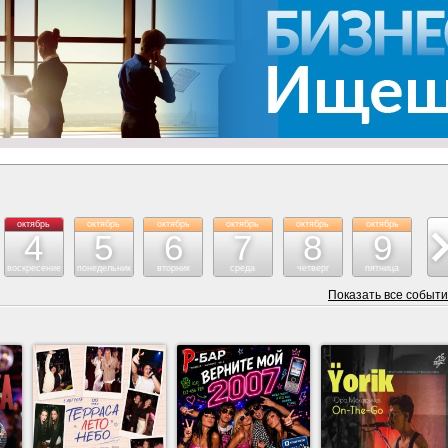
октябрь
октябрь
октябрь
октябрь
октябрь
октябрь
ок
4
5
6
7
8
9
воскресение
понедельник
вторник
среда
четверг
пятница
су
Показать все событ