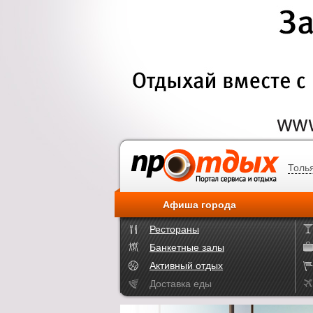
Толь
Афиша города
Рестораны
Банкетные залы
Активный отдых
Доставка еды