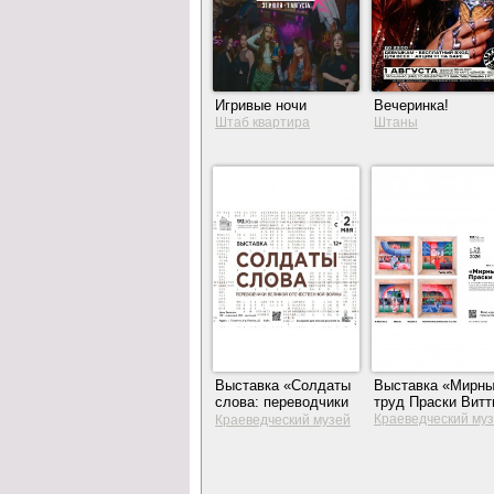
Игривые ночи
Вечеринка!
Штаб квартира
Штаны
Выставка «Солдаты
Выставка «Мирн
слова: переводчики
труд Праски Витт
Великой
Краеведческий му
Краеведческий музей
Отечественной
Тольятти
Тольятти
войны»