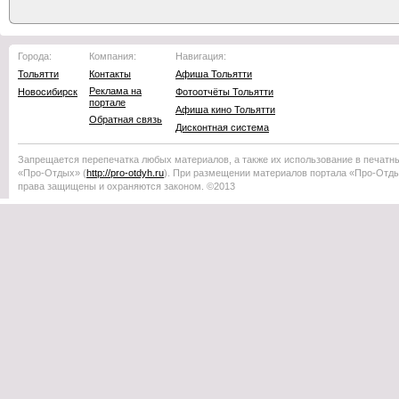
Города:
Компания:
Навигация:
Тольятти
Контакты
Афиша Тольятти
Реклама на
Новосибирск
Фотоотчёты Тольятти
портале
Афиша кино Тольятти
Обратная связь
Дисконтная система
Запрещается перепечатка любых материалов, а также их использование в печатн
«Про-Отдых»
(
http://
pro-otdyh
.ru
). При размещении материалов портала
«Про-Отд
права защищены и охраняются законом. ©2013