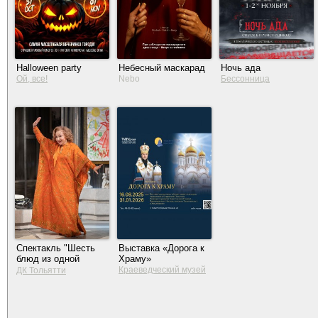
Halloween party
Небесный маскарад
Ночь ада
Ой, все!
Nebo
Бессонница
Спектакль "Шесть
Выставка «Дорога к
блюд из одной
Храму»
курицы"
Краеведческий музей
ДК Тольятти
Тольятти