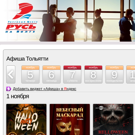
Афиша Тольятти
ноябрь
ноябрь
ноябрь
ноябрь
ноябрь
ноябрь
но
4
5
6
7
8
9
среда
четверг
пятница
суббота
воскресение
понедельник
вто
Добавить виджет «Афиша» в
Я
ндекс
1 ноября