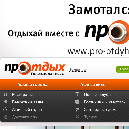
Тольятти
Вход
Афиша города
Афиша кино
Рестораны
Ночные клубы
Банкетные залы
Гостиницы и квартиры
Активный отдых
Загородные дома
Доставка еды
Туризм