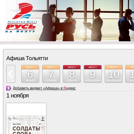
Афиша Тольятти
август
август
август
август
август
ав
6
7
8
9
10
четверг
пятница
суббота
воскресение
понедельник
вто
Добавить виджет «Афиша» в
Я
ндекс
1 ноября