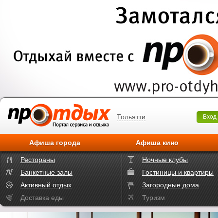
Тольятти
Вход
Афиша города
Афиша кино
Рестораны
Ночные клубы
Банкетные залы
Гостиницы и квартиры
Активный отдых
Загородные дома
Доставка еды
Туризм