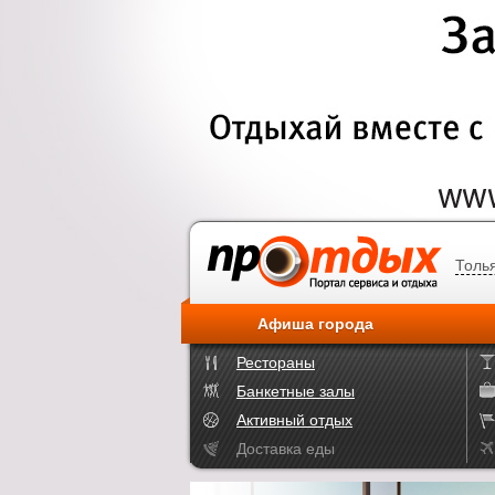
Толь
Афиша города
Рестораны
Банкетные залы
Активный отдых
Доставка еды