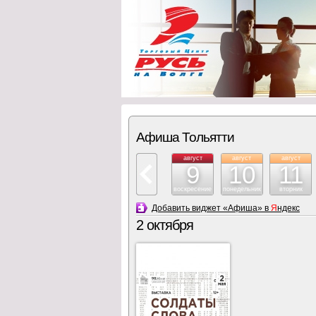
Афиша Тольятти
август
август
август
9
10
11
воскресение
понедельник
вторник
Добавить виджет «Афиша» в
Я
ндекс
2 октября