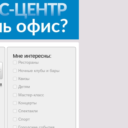
Мне интересны:
Рестораны
густ
август
август
август
август
август
август
18
19
20
21
22
23
24
Ночные клубы и бары
орник
среда
четверг
пятница
суббота
воскресение
понедельни
Квизы
ия
Детям
Мастер-класс
Концерты
Спектакли
Спорт
Городские события