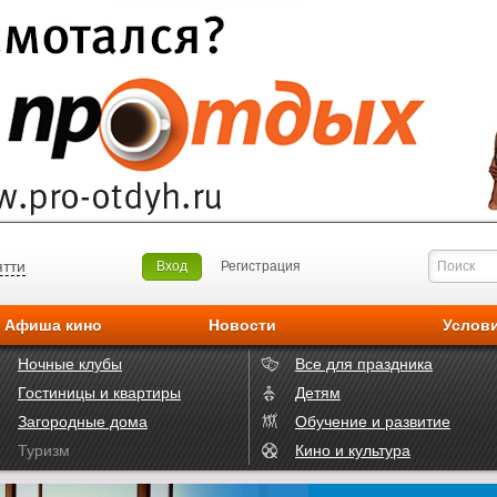
ятти
Вход
Регистрация
Афиша кино
Новости
Услов
Ночные клубы
Все для праздника
Гостиницы и квартиры
Детям
Загородные дома
Обучение и развитие
Туризм
Кино и культура