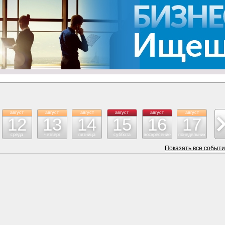
август
август
август
август
август
август
ав
12
13
14
15
16
17
среда
четверг
пятница
суббота
воскресение
понедельник
вт
Показать все событ