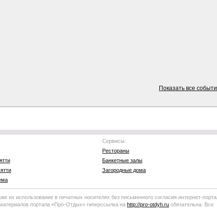
Показать все событ
Сервисы:
Рестораны
ятти
Банкетные залы
ятти
Загородные дома
ема
кже их использование в печатных носителях без письменного согласия
интернет-порта
 материалов портала
«Про-Отдых»
гиперссылка на
http://
pro-otdyh
.ru
обязательна. Все