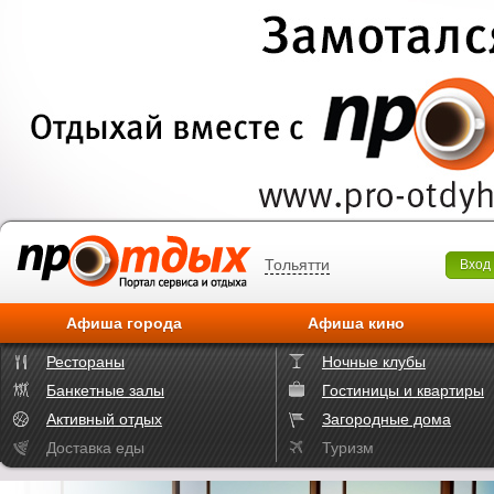
Тольятти
Вход
Афиша города
Афиша кино
Рестораны
Ночные клубы
Банкетные залы
Гостиницы и квартиры
Активный отдых
Загородные дома
Доставка еды
Туризм