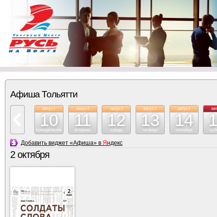
Афиша Тольятти
август
август
август
август
август
ав
10
11
12
13
14
понедельник
вторник
среда
четверг
пятница
суб
Добавить виджет «Афиша» в
Я
ндекс
2 октября