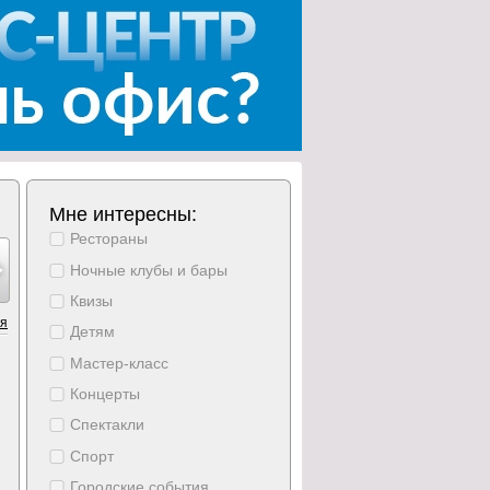
Мне интересны:
Рестораны
густ
август
август
август
август
август
август
15
16
17
18
19
20
21
Ночные клубы и бары
ббота
воскресение
понедельник
вторник
среда
четверг
пятница
Квизы
ия
Детям
Мастер-класс
Концерты
Спектакли
Спорт
Городские события