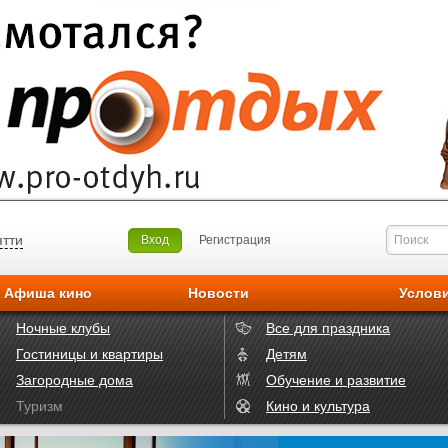
ятти
Вход
Регистрация
Афиша кино
Новости
Услов
Ночные клубы
Все для праздника
Гостиницы и квартиры
Детям
Загородные дома
Обучение и развитие
Туризм
Кино и культура