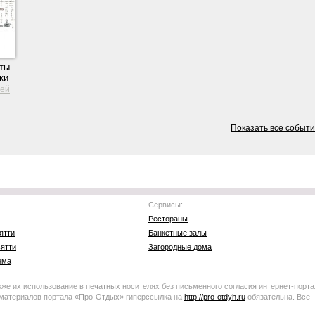
ты
ки
зей
Показать все событ
Сервисы:
Рестораны
ятти
Банкетные залы
ятти
Загородные дома
ема
кже их использование в печатных носителях без письменного согласия
интернет-порта
 материалов портала
«Про-Отдых»
гиперссылка на
http://
pro-otdyh
.ru
обязательна. Все