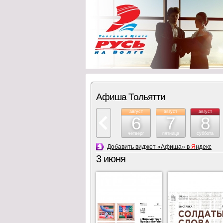
Афиша Тольятти
август
август
август
6
7
8
четверг
пятница
суббота
Добавить виджет «Афиша» в
Я
ндекс
3 июня