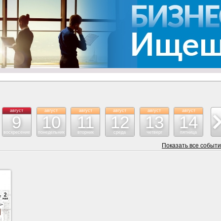
август
август
август
август
август
август
ав
9
10
11
12
13
14
воскресение
понедельник
вторник
среда
четверг
пятница
су
Показать все событ