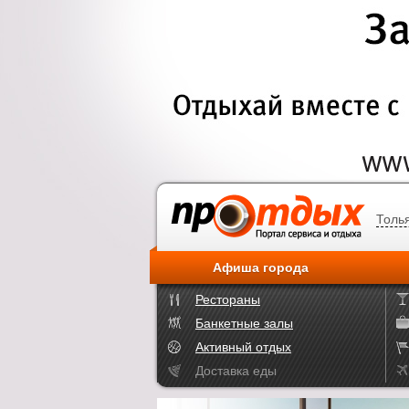
Толь
Афиша города
Рестораны
Банкетные залы
Активный отдых
Доставка еды