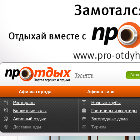
Тольятти
Вход
Афиша города
Афиша кино
Рестораны
Ночные клубы
Банкетные залы
Гостиницы и квартиры
Активный отдых
Загородные дома
Доставка еды
Туризм