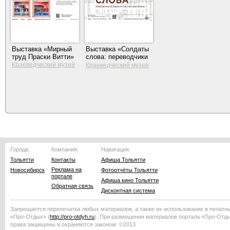
Выставка «Мирный
Выставка «Солдаты
труд Праски Витти»
слова: переводчики
Великой
Краеведческий музей
Краеведческий музей
Тольятти
Отечественной
Тольятти
войны»
Города:
Компания:
Навигация:
Тольятти
Контакты
Афиша Тольятти
Реклама на
Новосибирск
Фотоотчёты Тольятти
портале
Афиша кино Тольятти
Обратная связь
Дисконтная система
Запрещается перепечатка любых материалов, а также их использование в печатн
«Про-Отдых»
(
http://
pro-otdyh
.ru
). При размещении материалов портала
«Про-Отд
права защищены и охраняются законом. ©2013