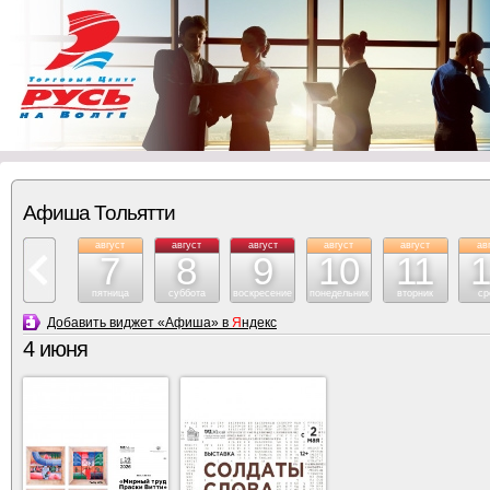
Афиша Тольятти
август
август
август
август
август
ав
7
8
9
10
11
пятница
суббота
воскресение
понедельник
вторник
ср
Добавить виджет «Афиша» в
Я
ндекс
4 июня