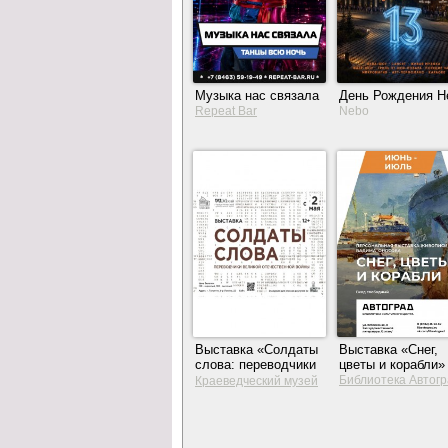
Музыка нас связала
День Рождения Н
Repeat Bar
Nebo
Выставка «Солдаты
Выставка «Снег,
слова: переводчики
цветы и корабли»
Великой
Библиотека Автог
Краеведческий музей
Отечественной
Тольятти
войны»