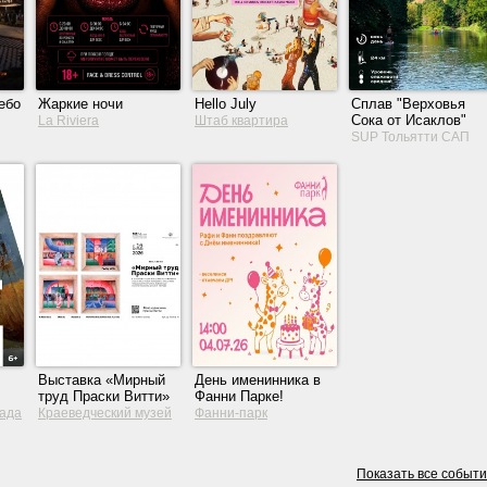
ебо
Жаркие ночи
Hello July
Сплав "Верховья
Сока от Исаклов"
La Riviera
Штаб квартира
SUP Тольятти САП
Выставка «Мирный
День именинника в
труд Праски Витти»
Фанни Парке!
рада
Краеведческий музей
Фанни-парк
Тольятти
Показать все событ