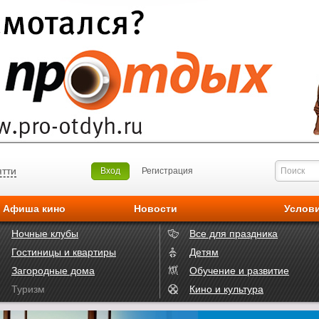
ятти
Вход
Регистрация
Афиша кино
Новости
Услов
Ночные клубы
Все для праздника
Гостиницы и квартиры
Детям
Загородные дома
Обучение и развитие
Туризм
Кино и культура