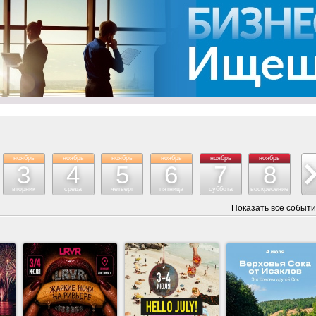
ноябрь
ноябрь
ноябрь
ноябрь
ноябрь
ноябрь
но
3
4
5
6
7
8
вторник
среда
четверг
пятница
суббота
воскресение
поне
Показать все событ