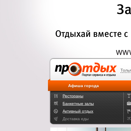
Толь
Афиша города
Рестораны
Банкетные залы
Активный отдых
Доставка еды