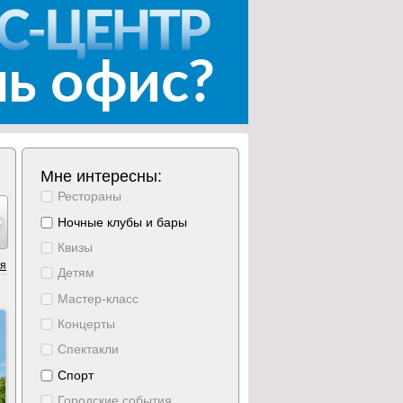
Мне интересны:
Рестораны
ябрь
ноябрь
ноябрь
ноябрь
ноябрь
ноябрь
ноябрь
9
10
11
12
13
14
15
Ночные клубы и бары
дельник
вторник
среда
четверг
пятница
суббота
воскресени
Квизы
ия
Детям
Мастер-класс
Концерты
Спектакли
Спорт
Городские события