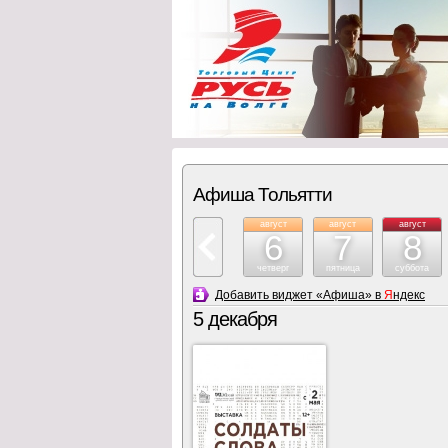
Афиша Тольятти
август
август
август
6
7
8
четверг
пятница
суббота
Добавить виджет «Афиша» в
Я
ндекс
5 декабря