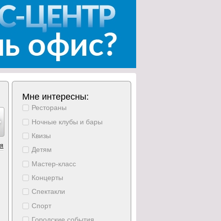
Мне интересны:
Рестораны
густ
август
август
август
август
август
август
15
16
17
18
19
20
21
Ночные клубы и бары
ббота
воскресение
понедельник
вторник
среда
четверг
пятница
Квизы
ия
Детям
Мастер-класс
Концерты
Спектакли
Спорт
Городские события