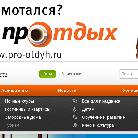
ятти
Вход
Регистрация
Афиша кино
Новости
Услов
Ночные клубы
Все для праздника
Гостиницы и квартиры
Детям
Загородные дома
Обучение и развитие
Туризм
Кино и культура