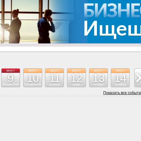
август
август
август
август
август
август
ав
9
10
11
12
13
14
воскресение
понедельник
вторник
среда
четверг
пятница
су
Показать все событ