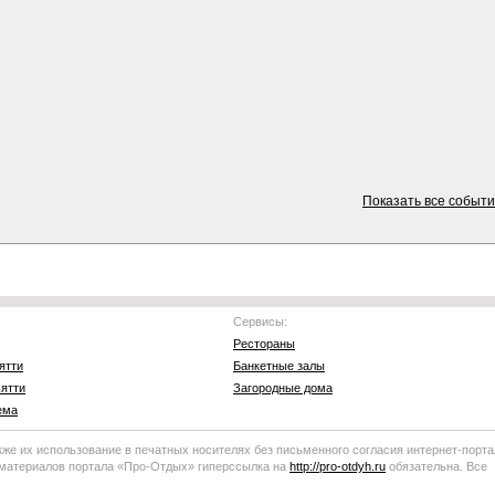
Показать все событ
Сервисы:
Рестораны
ятти
Банкетные залы
ятти
Загородные дома
ема
кже их использование в печатных носителях без письменного согласия
интернет-порта
 материалов портала
«Про-Отдых»
гиперссылка на
http://
pro-otdyh
.ru
обязательна. Все