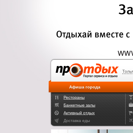
Толь
Афиша города
Рестораны
Банкетные залы
Активный отдых
Доставка еды