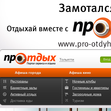
Тольятти
Вход
Афиша города
Афиша кино
Рестораны
Ночные клубы
Банкетные залы
Гостиницы и квартиры
Активный отдых
Загородные дома
Доставка еды
Туризм