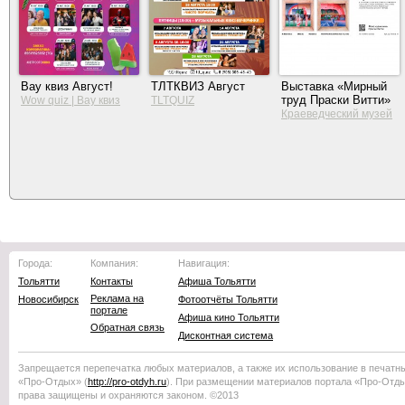
Вау квиз Август!
ТЛТКВИЗ Август
Выставка «Мирный
труд Праски Витти»
Wow quiz | Вау квиз
TLTQUIZ
Краеведческий музей
Тольятти
Города:
Компания:
Навигация:
Тольятти
Контакты
Афиша Тольятти
Реклама на
Новосибирск
Фотоотчёты Тольятти
портале
Афиша кино Тольятти
Обратная связь
Дисконтная система
Запрещается перепечатка любых материалов, а также их использование в печатн
«Про-Отдых»
(
http://
pro-otdyh
.ru
). При размещении материалов портала
«Про-Отд
права защищены и охраняются законом. ©2013