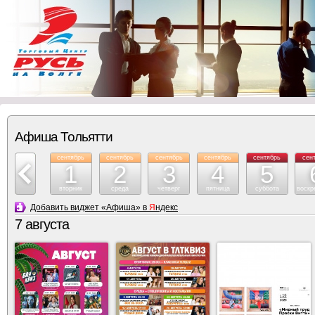
Афиша Тольятти
август
сентябрь
сентябрь
сентябрь
сентябрь
сентябрь
сен
31
1
2
3
4
5
понедельник
вторник
среда
четверг
пятница
суббота
воскр
Добавить виджет «Афиша» в
Я
ндекс
7 августа