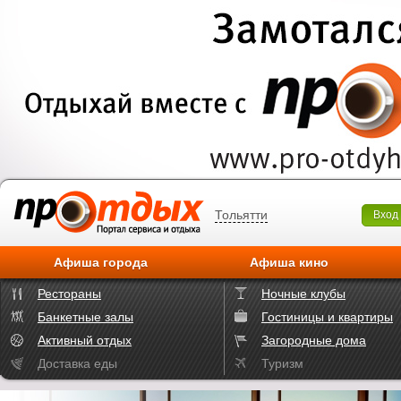
Тольятти
Вход
Афиша города
Афиша кино
Рестораны
Ночные клубы
Банкетные залы
Гостиницы и квартиры
Активный отдых
Загородные дома
Доставка еды
Туризм