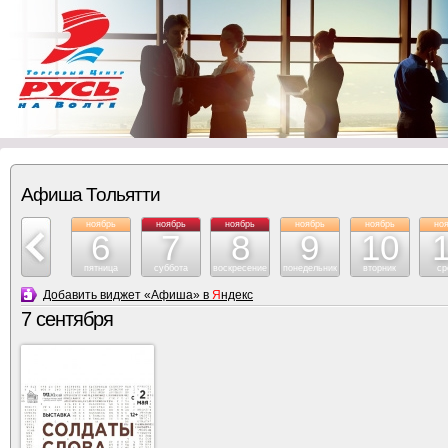
Афиша Тольятти
ноябрь
ноябрь
ноябрь
ноябрь
ноябрь
ноябрь
но
5
6
7
8
9
10
четверг
пятница
суббота
воскресение
понедельник
вторник
ср
Добавить виджет «Афиша» в
Я
ндекс
7 сентября