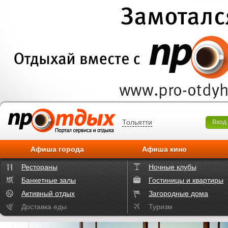
Тольятти
Вход
Афиша города
Афиша кино
Рестораны
Ночные клубы
Банкетные залы
Гостиницы и квартиры
Активный отдых
Загородные дома
Доставка еды
Туризм