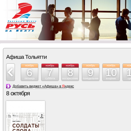
Афиша Тольятти
ноябрь
ноябрь
ноябрь
ноябрь
ноябрь
ноябрь
но
5
6
7
8
9
10
четверг
пятница
суббота
воскресение
понедельник
вторник
ср
Добавить виджет «Афиша» в
Я
ндекс
8 октября