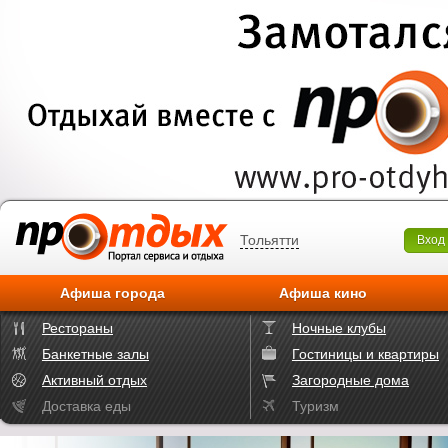
Тольятти
Вход
Афиша города
Афиша кино
Рестораны
Ночные клубы
Банкетные залы
Гостиницы и квартиры
Активный отдых
Загородные дома
Доставка еды
Туризм