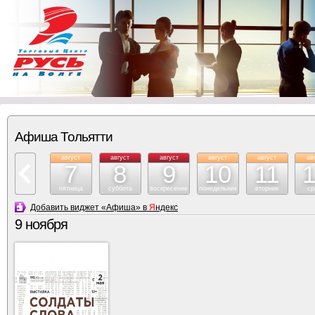
Афиша Тольятти
август
август
август
август
август
ав
7
8
9
10
11
пятница
суббота
воскресение
понедельник
вторник
ср
Добавить виджет «Афиша» в
Я
ндекс
9 ноября