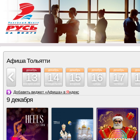
Афиша Тольятти
декабрь
декабрь
декабрь
декабрь
декабрь
декабрь
дек
12
13
14
15
16
17
суббота
воскресение
понедельник
вторник
среда
четверг
пят
Добавить виджет «Афиша» в
Я
ндекс
9 декабря