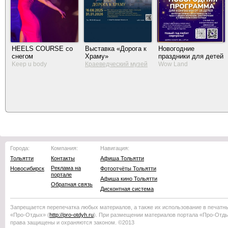
HEELS COURSE со
Выставка «Дорога к
Новогодние
снегом
Храму»
праздники для детей
Keep u body
Краеведческий музей
Wow Land
Тольятти
Города:
Компания:
Навигация:
Тольятти
Контакты
Афиша Тольятти
Реклама на
Новосибирск
Фотоотчёты Тольятти
портале
Афиша кино Тольятти
Обратная связь
Дисконтная система
Запрещается перепечатка любых материалов, а также их использование в печатн
«Про-Отдых»
(
http://
pro-otdyh
.ru
). При размещении материалов портала
«Про-Отд
права защищены и охраняются законом. ©2013