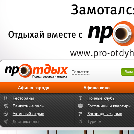
Тольятти
Вход
Афиша города
Афиша кино
Рестораны
Ночные клубы
Банкетные залы
Гостиницы и квартиры
Активный отдых
Загородные дома
Доставка еды
Туризм