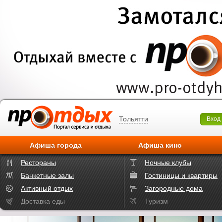
Тольятти
Вход
Афиша города
Афиша кино
Рестораны
Ночные клубы
Банкетные залы
Гостиницы и квартиры
Активный отдых
Загородные дома
Доставка еды
Туризм