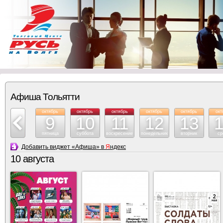
Афиша Тольятти
октябрь
октябрь
октябрь
октябрь
октябрь
октябрь
окт
8
9
10
11
12
13
четверг
пятница
суббота
воскресение
понедельник
вторник
ср
Добавить виджет «Афиша» в
Я
ндекс
10 августа