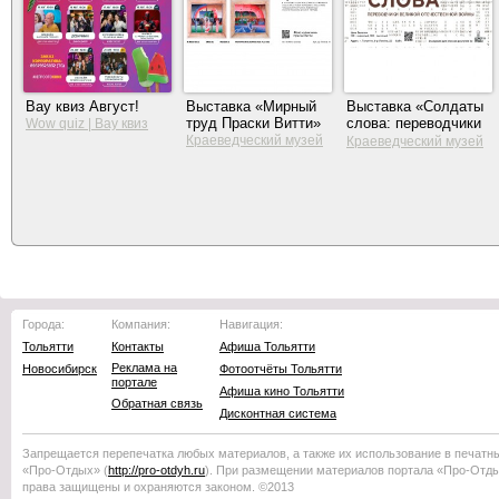
Вау квиз Август!
Выставка «Мирный
Выставка «Солдаты
труд Праски Витти»
слова: переводчики
Wow quiz | Вау квиз
Великой
Краеведческий музей
Краеведческий музей
Тольятти
Отечественной
Тольятти
войны»
Города:
Компания:
Навигация:
Тольятти
Контакты
Афиша Тольятти
Реклама на
Новосибирск
Фотоотчёты Тольятти
портале
Афиша кино Тольятти
Обратная связь
Дисконтная система
Запрещается перепечатка любых материалов, а также их использование в печатн
«Про-Отдых»
(
http://
pro-otdyh
.ru
). При размещении материалов портала
«Про-Отд
права защищены и охраняются законом. ©2013