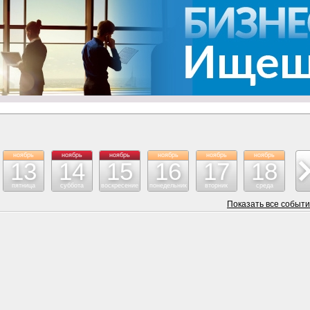
ноябрь
ноябрь
ноябрь
ноябрь
ноябрь
ноябрь
но
13
14
15
16
17
18
пятница
суббота
воскресение
понедельник
вторник
среда
че
Показать все событ