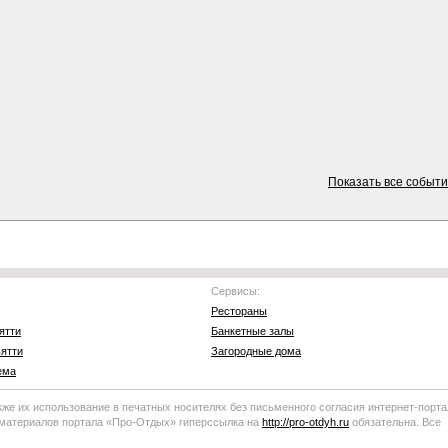
Показать все событ
Сервисы:
Рестораны
ятти
Банкетные залы
ятти
Загородные дома
ема
кже их использование в печатных носителях без письменного согласия
интернет-порта
 материалов портала
«Про-Отдых»
гиперссылка на
http://
pro-otdyh
.ru
обязательна. Все