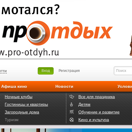
ятти
Вход
Регистрация
Афиша кино
Новости
Услов
Ночные клубы
Все для праздника
Гостиницы и квартиры
Детям
Загородные дома
Обучение и развитие
Туризм
Кино и культура