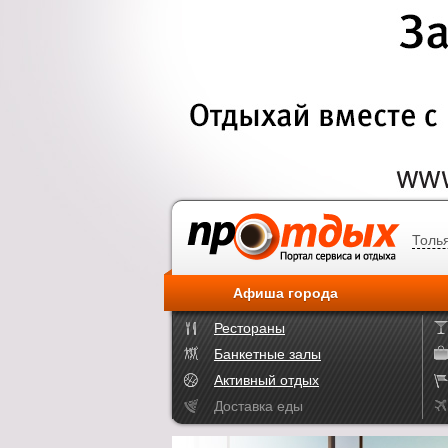
Толь
Афиша города
Рестораны
Банкетные залы
Активный отдых
Доставка еды