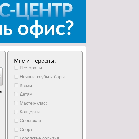
Мне интересны:
Рестораны
ябрь
ноябрь
ноябрь
ноябрь
ноябрь
ноябрь
ноябрь
19
20
21
22
23
24
25
Ночные клубы и бары
тверг
пятница
суббота
воскресение
понедельник
вторник
среда
Квизы
ия
Детям
Мастер-класс
Концерты
Спектакли
Спорт
Городские события