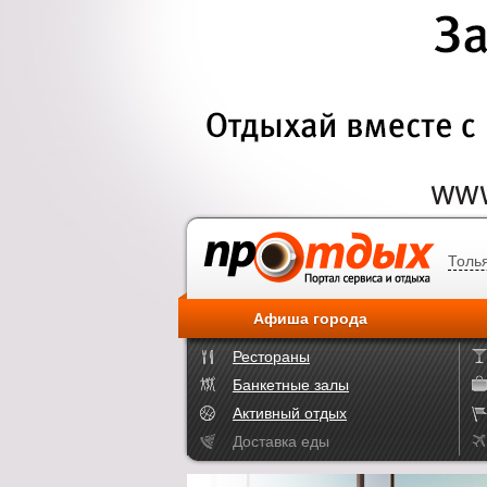
Толь
Афиша города
Рестораны
Банкетные залы
Активный отдых
Доставка еды