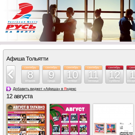
Афиша Тольятти
сентябрь
сентябрь
сентябрь
сентябрь
сентябрь
сентябрь
сен
7
8
9
10
11
12
понедельник
вторник
среда
четверг
пятница
суббота
воскр
Добавить виджет «Афиша» в
Я
ндекс
12 августа