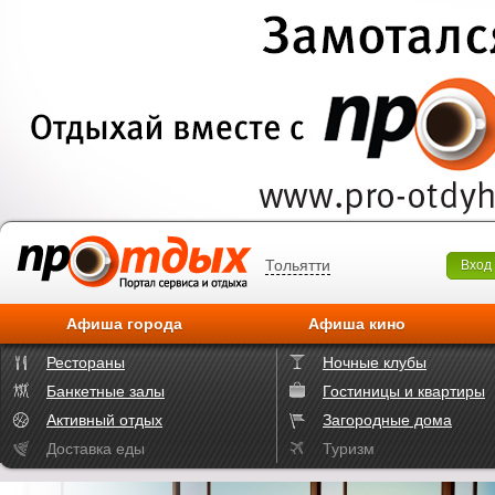
Тольятти
Вход
Афиша города
Афиша кино
Рестораны
Ночные клубы
Банкетные залы
Гостиницы и квартиры
Активный отдых
Загородные дома
Доставка еды
Туризм