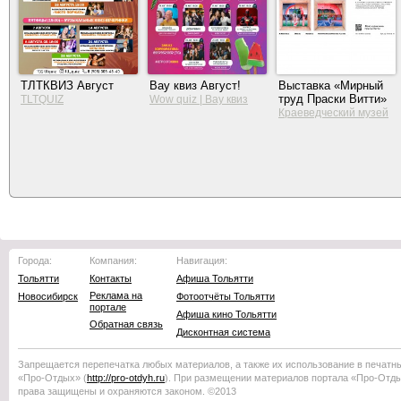
ТЛТКВИЗ Август
Вау квиз Август!
Выставка «Мирный
труд Праски Витти»
TLTQUIZ
Wow quiz | Вау квиз
Краеведческий музей
Тольятти
Города:
Компания:
Навигация:
Тольятти
Контакты
Афиша Тольятти
Реклама на
Новосибирск
Фотоотчёты Тольятти
портале
Афиша кино Тольятти
Обратная связь
Дисконтная система
Запрещается перепечатка любых материалов, а также их использование в печатн
«Про-Отдых»
(
http://
pro-otdyh
.ru
). При размещении материалов портала
«Про-Отд
права защищены и охраняются законом. ©2013