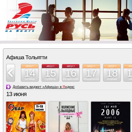
Афиша Тольятти
август
август
август
август
август
август
ав
13
14
15
16
17
18
четверг
пятница
суббота
воскресение
понедельник
вторник
ср
Добавить виджет «Афиша» в
Я
ндекс
13 июня