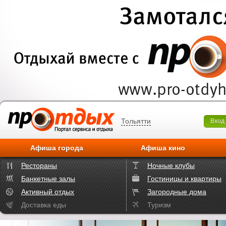
Тольятти
Вход
Афиша города
Афиша кино
Рестораны
Ночные клубы
Банкетные залы
Гостиницы и квартиры
Активный отдых
Загородные дома
Доставка еды
Туризм