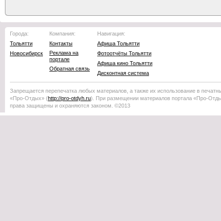
Города:
Компания:
Навигация:
Тольятти
Контакты
Афиша Тольятти
Реклама на
Новосибирск
Фотоотчёты Тольятти
портале
Афиша кино Тольятти
Обратная связь
Дисконтная система
Запрещается перепечатка любых материалов, а также их использование в печатн
«Про-Отдых»
(
http://
pro-otdyh
.ru
). При размещении материалов портала
«Про-Отд
права защищены и охраняются законом. ©2013