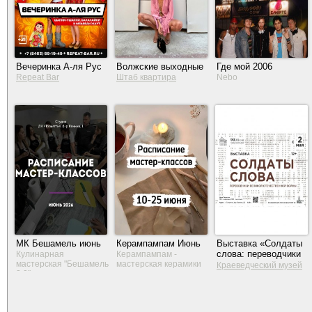
Вечеринка А-ля Рус
Волжские выходные
Где мой 2006
Repeat Bar
Штаб квартира
Nebo
МК Бешамель июнь
Керампампам Июнь
Выставка «Солдаты
слова: переводчики
Кулинарная
Керампампам -
мастерская "Бешамель
мастерская керамики
Великой
Краеведческий музей
2.0"
Отечественной
Тольятти
войны»