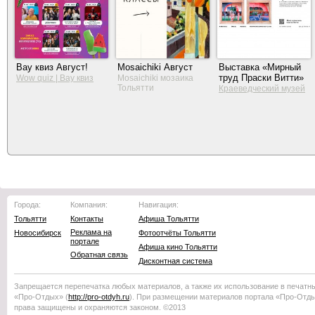
Вау квиз Август!
Mosaichiki Август
Выставка «Мирный
труд Праски Витти»
Wow quiz | Вау квиз
Mosaichiki мозаика
Тольятти
Краеведческий музей
Тольятти
Города:
Компания:
Навигация:
Тольятти
Контакты
Афиша Тольятти
Реклама на
Новосибирск
Фотоотчёты Тольятти
портале
Афиша кино Тольятти
Обратная связь
Дисконтная система
Запрещается перепечатка любых материалов, а также их использование в печатн
«Про-Отдых»
(
http://
pro-otdyh
.ru
). При размещении материалов портала
«Про-Отд
права защищены и охраняются законом. ©2013