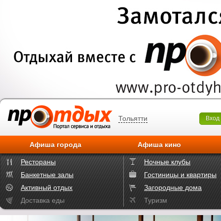
Тольятти
Вход
Афиша города
Афиша кино
Рестораны
Ночные клубы
Банкетные залы
Гостиницы и квартиры
Активный отдых
Загородные дома
Доставка еды
Туризм