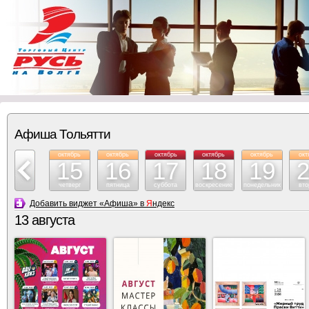
Афиша Тольятти
октябрь
октябрь
октябрь
октябрь
октябрь
октябрь
окт
14
15
16
17
18
19
среда
четверг
пятница
суббота
воскресение
понедельник
вто
Добавить виджет «Афиша» в
Я
ндекс
13 августа