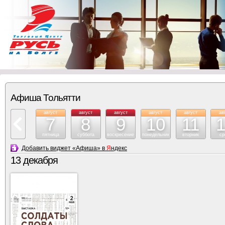
Афиша Тольятти
август
август
август
август
август
ав
7
8
9
10
11
пятница
суббота
воскресение
понедельник
вторник
ср
Добавить виджет «Афиша» в
Я
ндекс
13 декабря