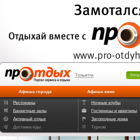
Тольятти
Вход
Афиша города
Афиша кино
Рестораны
Ночные клубы
Банкетные залы
Гостиницы и квартиры
Активный отдых
Загородные дома
Доставка еды
Туризм