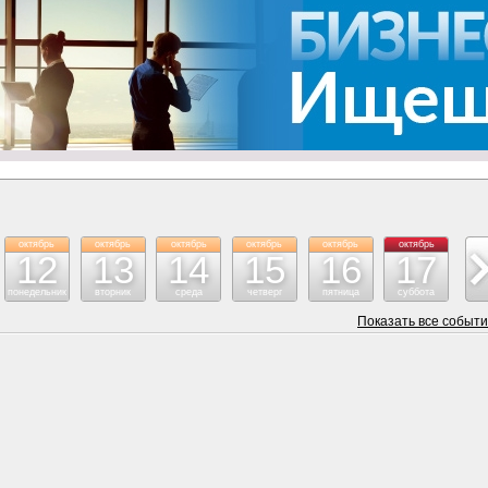
октябрь
октябрь
октябрь
октябрь
октябрь
октябрь
ок
12
13
14
15
16
17
понедельник
вторник
среда
четверг
пятница
суббота
воск
Показать все событ