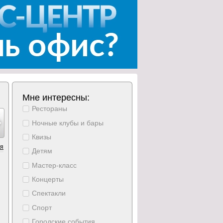
Мне интересны:
Рестораны
тябрь
октябрь
октябрь
октябрь
октябрь
октябрь
октябрь
18
19
20
21
22
23
24
Ночные клубы и бары
ресение
понедельник
вторник
среда
четверг
пятница
суббота
Квизы
ия
Детям
Мастер-класс
Концерты
Спектакли
Спорт
Городские события