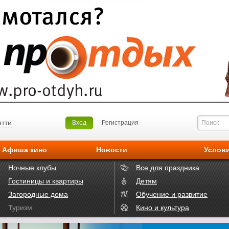
ятти
Вход
Регистрация
Афиша кино
Новости
Услов
Ночные клубы
Все для праздника
Гостиницы и квартиры
Детям
Загородные дома
Обучение и развитие
Туризм
Кино и культура