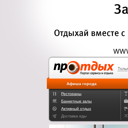
Толь
Афиша города
Рестораны
Банкетные залы
Активный отдых
Доставка еды