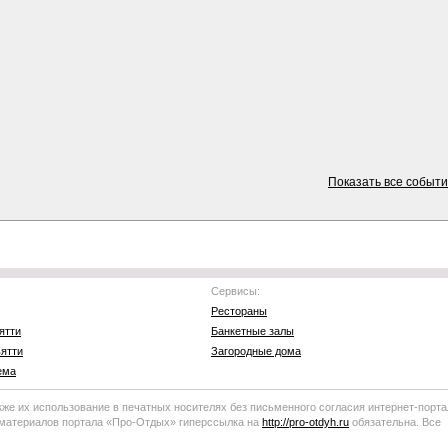
Показать все событ
Сервисы:
Рестораны
ятти
Банкетные залы
ятти
Загородные дома
ема
кже их использование в печатных носителях без письменного согласия
интернет-порта
 материалов портала
«Про-Отдых»
гиперссылка на
http://
pro-otdyh
.ru
обязательна. Все