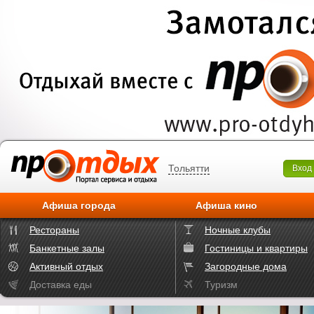
Тольятти
Вход
Афиша города
Афиша кино
Рестораны
Ночные клубы
Банкетные залы
Гостиницы и квартиры
Активный отдых
Загородные дома
Доставка еды
Туризм