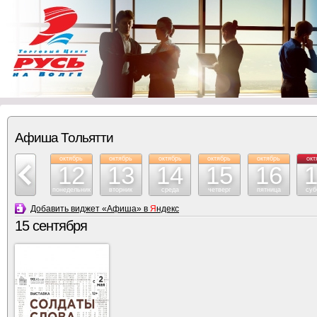
Афиша Тольятти
октябрь
октябрь
октябрь
октябрь
октябрь
октябрь
окт
11
12
13
14
15
16
воскресение
понедельник
вторник
среда
четверг
пятница
суб
Добавить виджет «Афиша» в
Я
ндекс
15 сентября