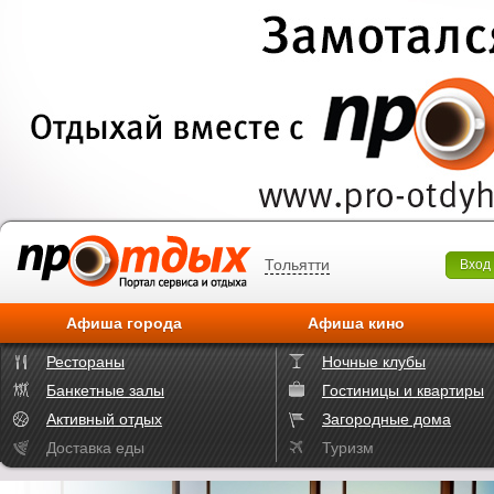
Тольятти
Вход
Афиша города
Афиша кино
Рестораны
Ночные клубы
Банкетные залы
Гостиницы и квартиры
Активный отдых
Загородные дома
Доставка еды
Туризм