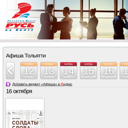
Афиша Тольятти
ноябрь
ноябрь
ноябрь
ноябрь
ноябрь
ноябрь
но
11
12
13
14
15
16
среда
четверг
пятница
суббота
воскресение
понедельник
вто
Добавить виджет «Афиша» в
Я
ндекс
16 октября