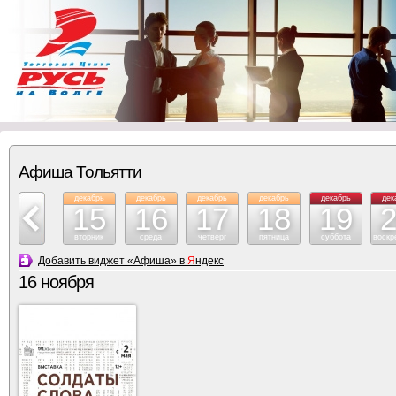
Афиша Тольятти
декабрь
декабрь
декабрь
декабрь
декабрь
декабрь
дек
14
15
16
17
18
19
понедельник
вторник
среда
четверг
пятница
суббота
воскр
Добавить виджет «Афиша» в
Я
ндекс
16 ноября