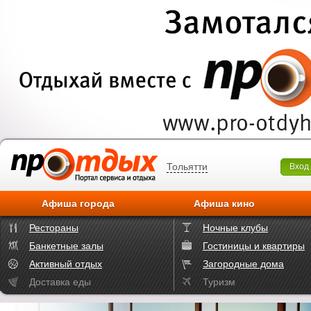
Тольятти
Вход
Афиша города
Афиша кино
Рестораны
Ночные клубы
Банкетные залы
Гостиницы и квартиры
Активный отдых
Загородные дома
Доставка еды
Туризм