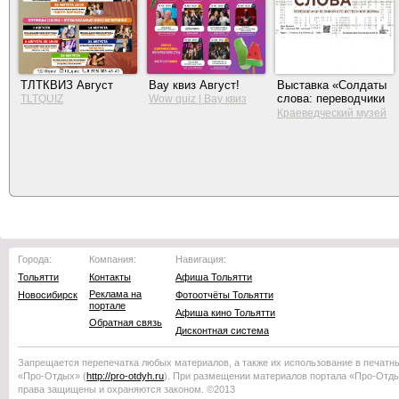
ТЛТКВИЗ Август
Вау квиз Август!
Выставка «Солдаты
слова: переводчики
TLTQUIZ
Wow quiz | Вау квиз
Великой
Краеведческий музей
Отечественной
Тольятти
войны»
Города:
Компания:
Навигация:
Тольятти
Контакты
Афиша Тольятти
Реклама на
Новосибирск
Фотоотчёты Тольятти
портале
Афиша кино Тольятти
Обратная связь
Дисконтная система
Запрещается перепечатка любых материалов, а также их использование в печатн
«Про-Отдых»
(
http://
pro-otdyh
.ru
). При размещении материалов портала
«Про-Отд
права защищены и охраняются законом. ©2013