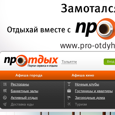
Тольятти
Вход
Афиша города
Афиша кино
Рестораны
Ночные клубы
Банкетные залы
Гостиницы и квартиры
Активный отдых
Загородные дома
Доставка еды
Туризм