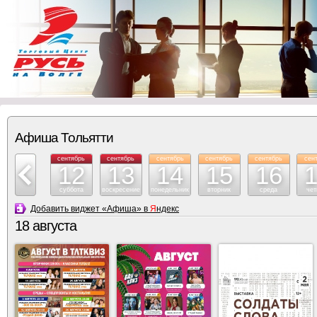
Афиша Тольятти
сентябрь
сентябрь
сентябрь
сентябрь
сентябрь
сентябрь
сен
11
12
13
14
15
16
пятница
суббота
воскресение
понедельник
вторник
среда
чет
Добавить виджет «Афиша» в
Я
ндекс
18 августа