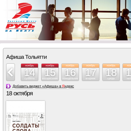
Афиша Тольятти
ноябрь
ноябрь
ноябрь
ноябрь
ноябрь
ноябрь
но
13
14
15
16
17
18
пятница
суббота
воскресение
понедельник
вторник
среда
чет
Добавить виджет «Афиша» в
Я
ндекс
18 октября