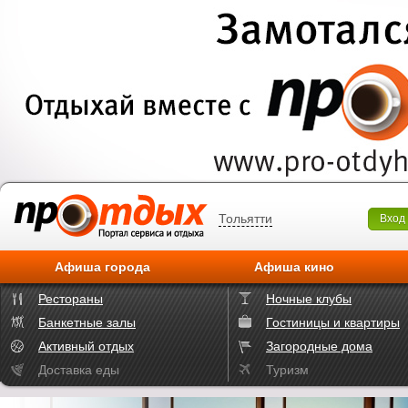
Тольятти
Вход
Афиша города
Афиша кино
Рестораны
Ночные клубы
Банкетные залы
Гостиницы и квартиры
Активный отдых
Загородные дома
Доставка еды
Туризм